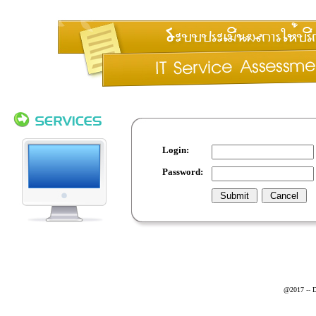
Login:
Password:
@2017 -- D